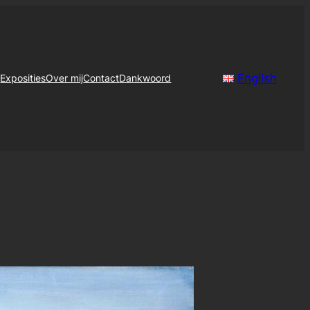
English
g
Exposities
Over mij
Contact
Dankwoord