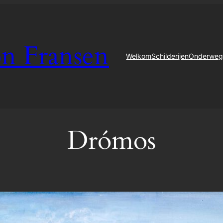
on Fransen
Welkom
Schilderijen
Onderwe
Drómos