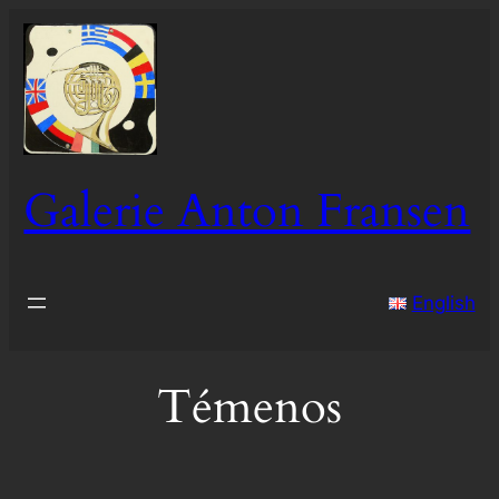
Ga
naar
de
inhoud
Galerie Anton Fransen
English
Témenos