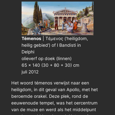
Témenos
| Τέμενος (‘heiligdom,
heilig gebied’) of
I Bandisti
in
Delphi
olieverf op doek (linnen)
65 × 140 (30 + 80 + 30) cm
juli 2012
Het woord
témenos
verwijst naar een
heiligdom, in dit geval van Apollo, met het
beroemde orakel. Deze plek, rond de
eeuwenoude tempel, was het oercentrum
van de muze en werd als het middelpunt