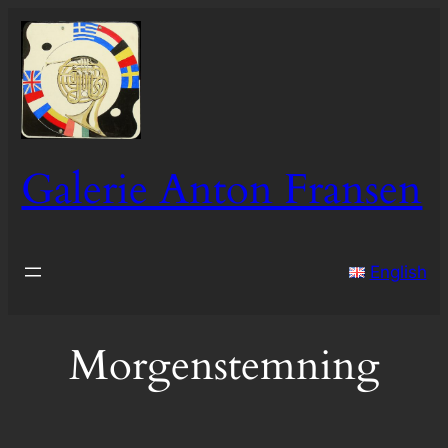
Ga
naar
de
inhoud
Galerie Anton Fransen
English
Morgenstemning